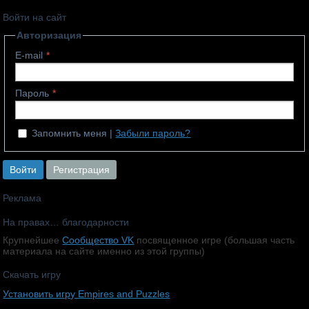
Войти на сайт
Авторизация
E-mail
Пароль
Запомнить меня
Забыли пароль?
Войти
Регистрация
Реклама
На правах… благодарности
Крупнейшее
Сообщество VK
посвященное игре (большая часть
материала на сайте именно из этой группы)
Скачать игру
Установить игру Empires and Puzzles