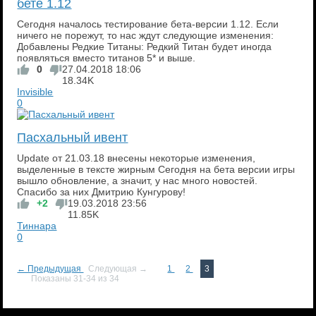
бете 1.12
Сегодня началось тестирование бета-версии 1.12. Если
ничего не порежут, то нас ждут следующие изменения:
Добавлены Редкие Титаны: Редкий Титан будет иногда
появляться вместо титанов 5* и выше.
0
27.04.2018
18:06
18.34K
Invisible
0
Пасхальный ивент
Update от 21.03.18 внесены некоторые изменения,
выделенные в тексте жирным Сегодня на бета версии игры
вышло обновление, а значит, у нас много новостей.
Спасибо за них Дмитрию Кунгурову!
+2
19.03.2018
23:56
11.85K
Тиннара
0
← Предыдущая
Следующая →
1
2
3
Показаны 31-34 из 34