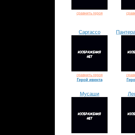
сравнить героя
срав
Саргассо
Пантер
сравнить героя
срав
Герой ивента
Геро
Мусаши
Ле