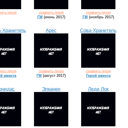
нить героя
сравнить героя
сравнить героя
ГМ
(июнь 2017)
ГМ
(ноябрь 2017)
а-Хранитель
Арес
Сова-Хранитель
нить героя
сравнить героя
сравнить героя
й ивента
ГМ
(август 2017)
Герой ивента
онидас
Элканен
Леди Лок