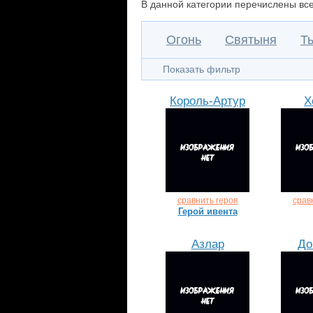
В данной категории перечислены все
Огонь
Святыня
Т
Показать фильтр
Король-Артур
Х
сравнить героя
срав
Герой ивента
Азлар
До