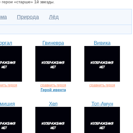
 герои «старше» 1й звезды.
ьма
Природа
Лёд
оргал
Гвиневра
Вивика
нить героя
сравнить героя
сравнить героя
Герой ивента
миция
Хел
Тот-Амун