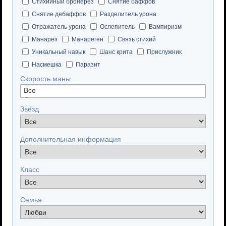
Стихийный бронерез
Снятие баффов
Снятие дебаффов
Разделитель урона
Отражатель урона
Ослепитель
Вампиризм
Манарез
Манареген
Связь стихий
Уникальный навык
Шанс крита
Прислужник
Насмешка
Паразит
Скорость маны
Звёзд
Дополнительная информация
Класс
Семья