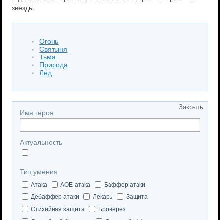
звезды.
Огонь
Святыня
Тьма
Природа
Лёд
Закрыть
Имя героя
Актуальность
Тип умения
Атака
AOE-атака
Баффер атаки
Дебаффер атаки
Лекарь
Защита
Стихийная защита
Бронерез