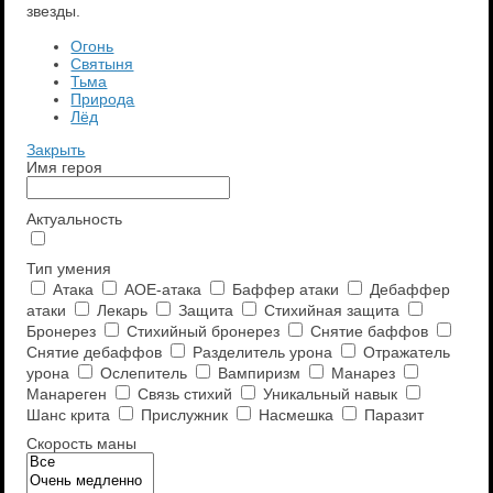
звезды.
Огонь
Святыня
Тьма
Природа
Лёд
Закрыть
Имя героя
Актуальность
Тип умения
Атака
AOE-атака
Баффер атаки
Дебаффер
атаки
Лекарь
Защита
Стихийная защита
Бронерез
Стихийный бронерез
Снятие баффов
Снятие дебаффов
Разделитель урона
Отражатель
урона
Ослепитель
Вампиризм
Манарез
Манареген
Связь стихий
Уникальный навык
Шанс крита
Прислужник
Насмешка
Паразит
Скорость маны