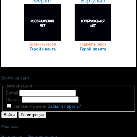
Ферант
Бертульф
сравнить героя
сравнить героя
Герой ивента
Герой ивента
Войти на сайт
Авторизация
E-mail
Пароль
Запомнить меня
Забыли пароль?
Войти
Регистрация
Реклама
На правах… благодарности