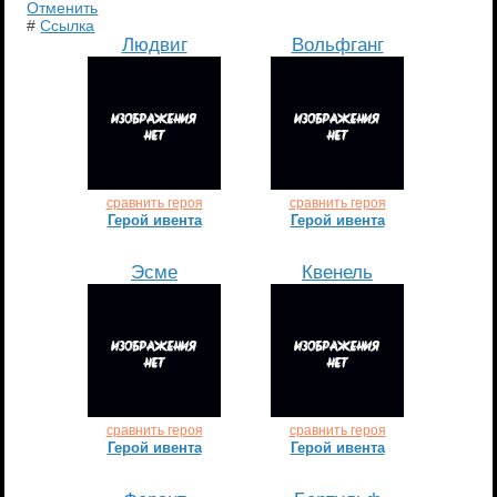
Отменить
#
Ссылка
Людвиг
Вольфганг
сравнить героя
сравнить героя
Герой ивента
Герой ивента
Эсме
Квенель
сравнить героя
сравнить героя
Герой ивента
Герой ивента