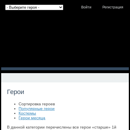
Войти
Регистрация
Герои
Сортировка героев
Популярные герои
Костюмы
Герои месяца
В данной категории перечислены все герои «старше» 1й