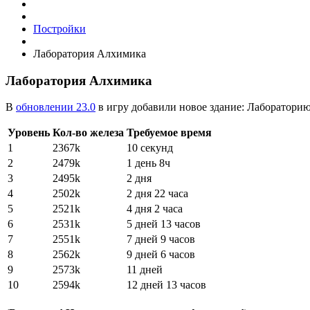
Постройки
Лаборатория Алхимика
Лаборатория Алхимика
В
обновлении 23.0
в игру добавили новое здание: Лаборатори
Уровень
Кол-во железа
Требуемое время
1
2367k
10 секунд
2
2479k
1 день 8ч
3
2495k
2 дня
4
2502k
2 дня 22 часа
5
2521k
4 дня 2 часа
6
2531k
5 дней 13 часов
7
2551k
7 дней 9 часов
8
2562k
9 дней 6 часов
9
2573k
11 дней
10
2594k
12 дней 13 часов