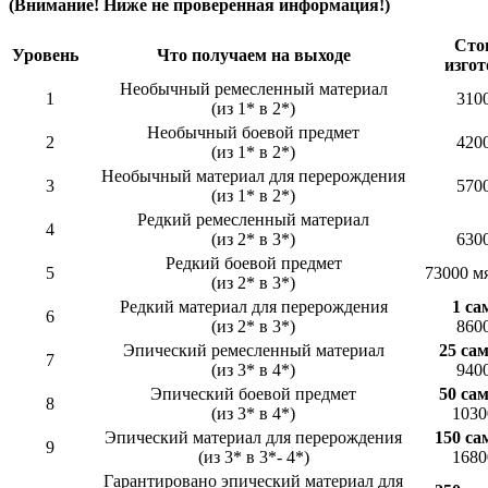
(Внимание! Ниже не проверенная информация!)
Сто
Уровень
Что получаем на выходе
изго
Необычный ремесленный материал
1
310
(из 1* в 2*)
Необычный боевой предмет
2
420
(из 1* в 2*)
Необычный материал для перерождения
3
570
(из 1* в 2*)
Редкий ремесленный материал
4
(из 2* в 3*)
630
Редкий боевой предмет
5
73000 мя
(из 2* в 3*)
Редкий материал для перерождения
1 са
6
(из 2* в 3*)
860
Эпический ремесленный материал
25 са
7
(из 3* в 4*)
940
Эпический боевой предмет
50 са
8
(из 3* в 4*)
1030
Эпический материал для перерождения
150 са
9
(из 3* в 3*- 4*)
1680
Гарантировано эпический материал для