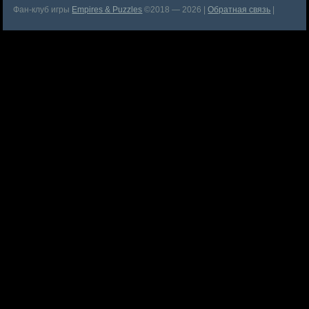
Фан-клуб игры
Empires & Puzzles
©2018 — 2026 |
Обратная связь
|
Перепечатка материала запрещена, подробнее тут —
Авторские
права