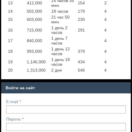
14 часов 35
13
412,000
154
2
мин.
14
502,000
18 часов
179
4
21 час 50
15
603,000
230
4
мин.
1 день 2
16
715,000
291
4
часов
1 день 7
17
840,000
4
часов
1 день 12
18
993,000
379
4
часов
1 день 18
19
1,146,000
434
4
часов
20
1,313,000
2 дня
546
4
Войти на сайт
E-mail
Пароль