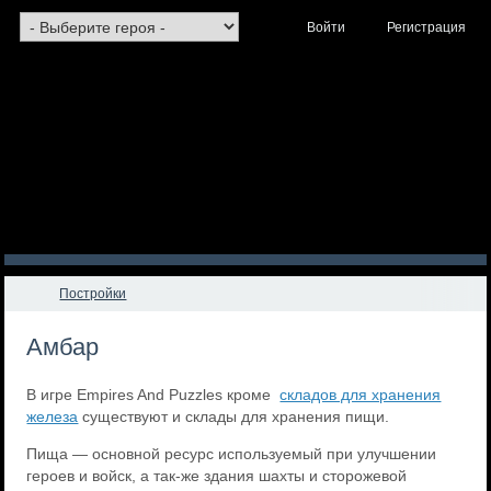
Войти
Регистрация
Постройки
Амбар
В игре Empires And Puzzles кроме
складов для хранения
железа
существуют и склады для хранения пищи.
Пища — основной ресурс используемый при улучшении
героев и войск, а так-же здания шахты и сторожевой