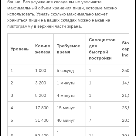
башни. Без улучшения склада вы не увеличите
максимальный объем хранения пищи, которые можно
использовать. Узнать сколько максимально может
храниться пищи на ваших складах можно нажав на
пиктограмму в верхней части экрана.
Самоцветов
Storag
Кол-во
Требуемое
для
Уровень
capaci
железа
время
быстрой
increa
постройки
1
1 000
5 секунд
1
2500
2
3 200
1 минуты
1
14,900
3
8 200
4 минуты
1
21,900
4
17 800
15 минут
1
25,500
5
31 400
40 минут
7
28,200
1
6
50 400
14
30,000