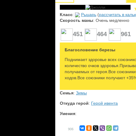
Класс
:
Рыцарь
(
рассчитать в каль
Скорость маны
: Очень медленно
451
464
961
Благословение березы
Поднимает здоровье всех союзник
количество очков здоровья.Призыв
получаемых от героя.Все союзники
ходов.Все союзники получают +35%
Семья
:
Зимы
Откуда герой
:
Герой ивента
Умения
:
906