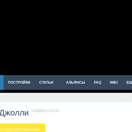
ПОСТРОЙКИ
СТАТЬИ
АЛЬЯНСЫ
FAQ
WIKI
ЕЩ
Джолли
(
сравнить героя
)
то надо для прокачки