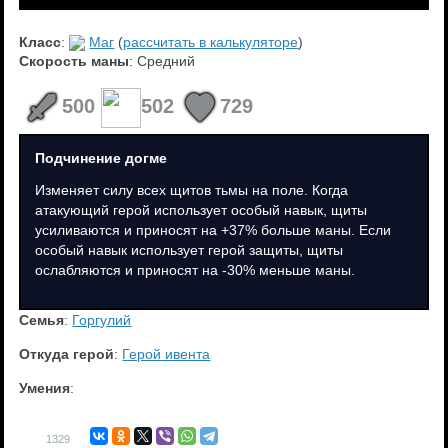
★★★
Класс
:
Маг
(
рассчитать в калькуляторе
)
Скорость маны
: Средний
500
502
729
Подчинение догме
Изменяет силу всех щитов тьмы на поле. Когда
атакующий герой использует особый навык, щиты
усиливаются и приносят на +37% больше маны. Если
особый навык использует герой защиты, щиты
ослабляются и приносят на -30% меньше маны.
Семья
:
Горгулий
Откуда герой
:
Герой ивента
Умения
:
1329