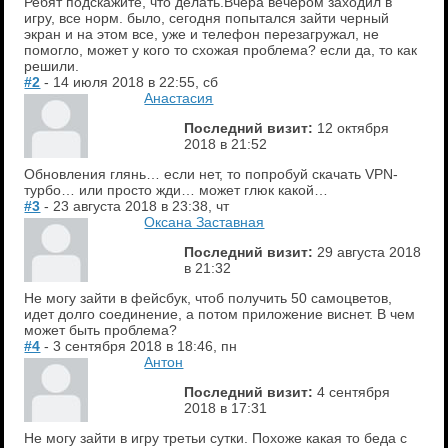
Ребят подскажите, что делать.Вчера вечером заходил в
игру, все норм. было, сегодня попытался зайти черный
экран и на этом все, уже и телефон перезагружал, не
помогло, может у кого то схожая проблема? если да, то как
решили.
#2
- 14 июля 2018 в 22:55, сб
Анастасия
Последний визит:
12 октября
2018 в 21:52
Обновления глянь… если нет, то попробуй скачать VPN-
турбо… или просто жди… может глюк какой…
#3
- 23 августа 2018 в 23:38, чт
Оксана Заставная
Последний визит:
29 августа 2018
в 21:32
Не могу зайти в фейсбук, чтоб получить 50 самоцветов,
идет долго соединение, а потом приложение виснет. В чем
может быть проблема?
#4
- 3 сентября 2018 в 18:46, пн
Антон
Последний визит:
4 сентября
2018 в 17:31
Не могу зайти в игру третьи сутки. Похоже какая то беда с