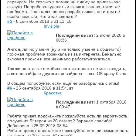
сервиром. На сколько я помню ни к чему не привязывал
аккаунт. Попробовал удалить и скачать заново, такая же
проблема. Попытался через разработчиков, но и там не
особо помогли. Что и как сделать?
#5
- 8 сентября 2018 в 01:11, сб
Invisible
Последний визит:
2 июня 2020 в
00:36
Антон
, лично у меня (ну и не только у меня в общем то)
похожая проблема возникала из за интернета. Банально
включал прокси и все начинало работать/грузиться.
Так же на отдыхе с мобильного интернета не мог заходить,
а вот по вайфаю другого провайдера — все ОК сразу было.
В общем попробуйте, если ещё не разобрались с этим!
#6
- 25 сентября 2018 в 11:54, вт
Красотка
Последний визит:
1 октября 2018
в 00:47
Ребята привет, подскажите пожалуйста есть ли вероятность
получения 5* героя из 20 лагеря? Заранее спасибо!
Добавлено в
25.09.2018
08:54
Ребята привет, подскажите пожалуйста есть ли возможность
получить из 20 лагеря 5* героя?