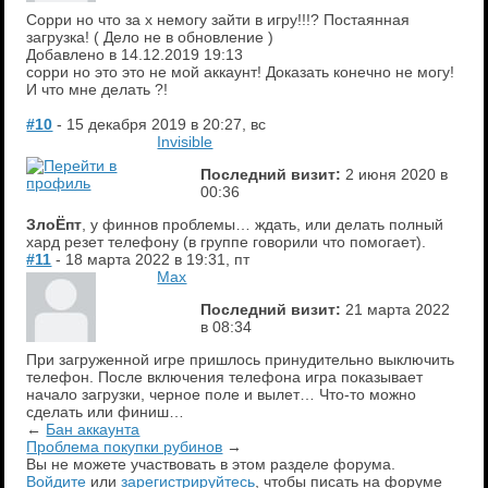
Сорри но что за х немогу зайти в игру!!!? Постаянная
загрузка! ( Дело не в обновление )
Добавлено в
14.12.2019
19:13
сорри но это это не мой аккаунт! Доказать конечно не могу!
И что мне делать ?!
#10
- 15 декабря 2019 в 20:27, вс
Invisible
Последний визит:
2 июня 2020 в
00:36
ЗлоЁпт
, у финнов проблемы… ждать, или делать полный
хард резет телефону (в группе говорили что помогает).
#11
- 18 марта 2022 в 19:31, пт
Max
Последний визит:
21 марта 2022
в 08:34
При загруженной игре пришлось принудительно выключить
телефон. После включения телефона игра показывает
начало загрузки, черное поле и вылет… Что-то можно
сделать или финиш…
←
Бан аккаунта
Проблема покупки рубинов
→
Вы не можете участвовать в этом разделе форума.
Войдите
или
зарегистрируйтесь
, чтобы писать на форуме