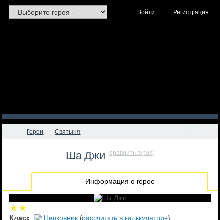
Войти
Регистрация
Герои
Святыня
Ша Джи
(
сравнить героя
)
Информация о герое
★★
Класс
:
Церковник
(
рассчитать в калькуляторе
)