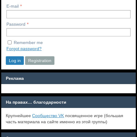
E-mail
Password
Remember me
Forgot password?
Log in
Registration
Реклама
На правах… благодарности
Крупнейшее
Сообщество VK
посвященное игре (большая
часть материала на сайте именно из этой группы)